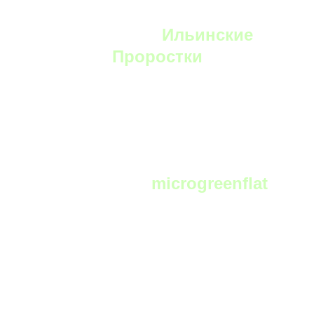
YouTube:
Ильинские
Проростки
Telegram:
microgreenflat
чат фермеров и любителей выращивать
микрозелень в телеграм