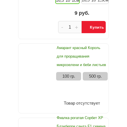
16,5*10*1см
9 руб.
-
+
Купить
Амарант красный Король
для проращивания
микрозелени и беби листьев
100 гр.
500 гр.
Товар отсутствует
Фиалка рогатая Сорбет ХР
Блэкберри сандэ F1 семена