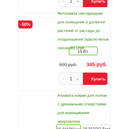
-
+
Купить
Фитолампа светодиодная
для освещения и досветки
-50%
растений от рассады до
плодоношения (красно-белое
свечение) Uniel
15 Вт.
345 руб.
690 руб.
-
+
Купить
Агровата коврик для лотков
с дренажными отверстиями
для выращивания
микрозелени
16,5*10*1,5см