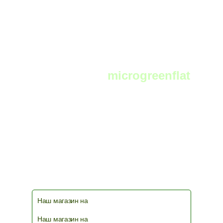
Telegram:
microgreenflat
чат фермеров и любителей выращивать
микрозелень в телеграм
Наш магазин на
Наш магазин на