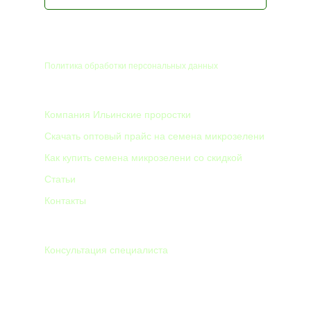
© 2026
Политика обработки персональных данных
КОМПАНИЯ
Компания Ильинские проростки
Скачать оптовый прайс на семена микрозелени
Как купить семена микрозелени со скидкой
Статьи
Контакты
8 912 012 34 44
Консультация специалиста
info@itravi.ru
Использование любых материалов с данного ресурса