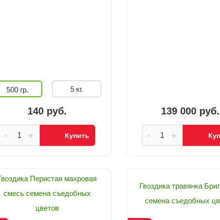
5 кг.
500 гр.
140 руб.
139 000 руб.
-
-
+
+
Купить
Ку
Гвоздика Перистая махровая
Гвоздика травянка Бри
смесь семена съедобных
семена съедобных цв
цветов