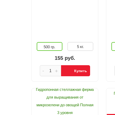
5 кг.
500 гр.
155 руб.
-
+
Купить
Гидропонная стеллажная ферма
для выращивания от
микрозелени до овощей Полная
3 уровня