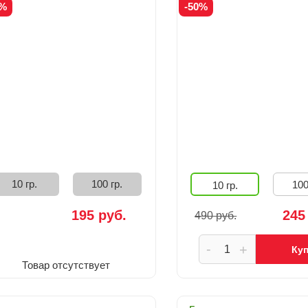
0%
-50%
10 гр.
100 гр.
100
10 гр.
195 руб.
245
490 руб.
-
+
Ку
Товар отсутствует