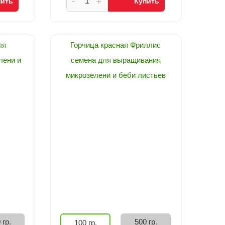
-
+
пить
Купить
ля
Горчица красная Фриллис
лени и
семена для выращивания
микрозелени и беби листьев
 гр.
500 гр.
100 гр.