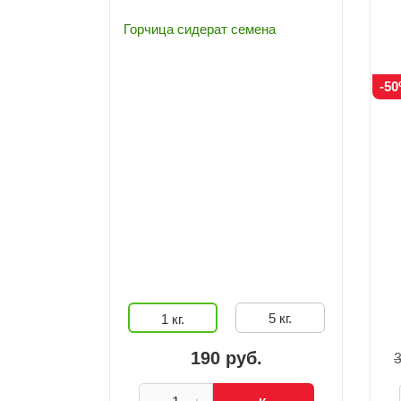
Горчица сидерат семена
-5
5 кг.
1 кг.
190 руб.
3