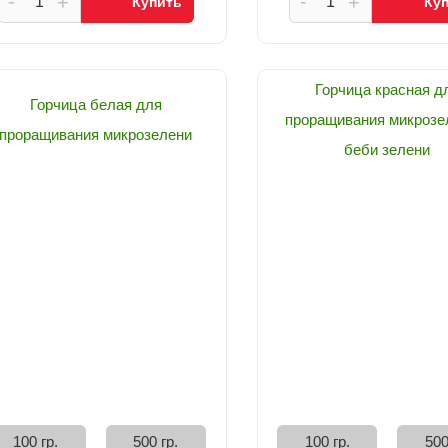
-
-
+
+
Купить
Ку
Горчица красная д
Горчица белая для
проращивания микрозе
проращивания микрозелени
беби зелени
100 гр.
500 гр.
100 гр.
500