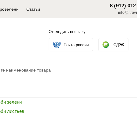
8 (912) 012
крозелени
Статьи
info@itravi
Отследить посылку
Почта россии
СДЭК
еби зелени
еби листьев