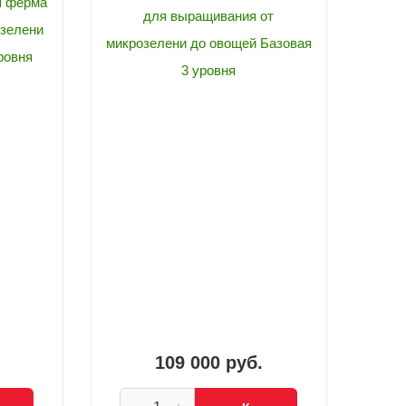
я ферма
для выращивания от
зелени
микрозелени до овощей Базовая
ровня
3 уровня
109 000 руб.