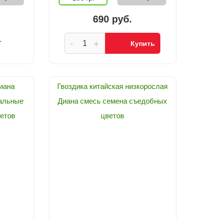
690 руб.
-
т
+
Купить
иана
Гвоздика китайская низкорослая
альные
Диана смесь семена съедобных
етов
цветов