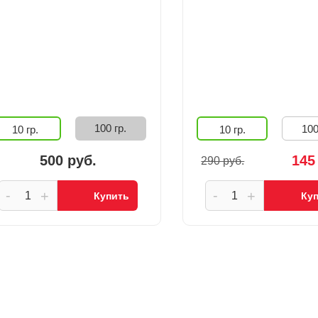
100 гр.
100
10 гр.
10 гр.
500 руб.
145
290 руб.
-
-
+
+
Купить
Ку