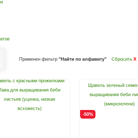
ни
атов
Применен фильтр
"Найти по алфавиту"
Сбросить
X
вель с красными прожилками
Щавель зеленый семен
Лава для выращивания беби
выращивания беби ли
листьев (уценка, низкая
(микрозелени)
всхожесть)
-50%