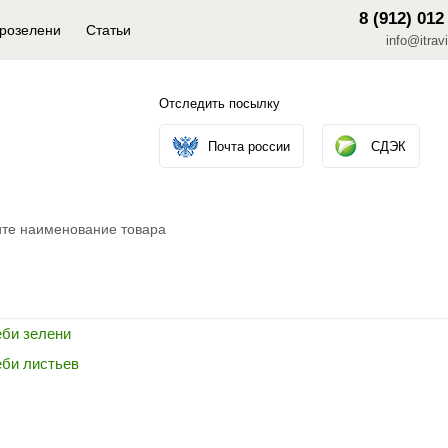
8 (912) 012
крозелени
Статьи
info@itravi
Отследить посылку
Почта россии
СДЭК
еби зелени
еби листьев