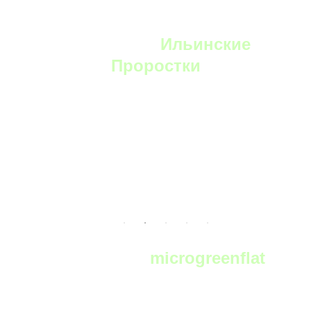
YouTube:
Ильинские
Проростки
Telegram:
microgreenflat
чат фермеров и любителей выращивать
микрозелень в телеграм