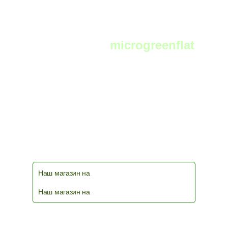
Telegram:
microgreenflat
чат фермеров и любителей выращивать
микрозелень в телеграм
Наш магазин на
Наш магазин на
© 2026