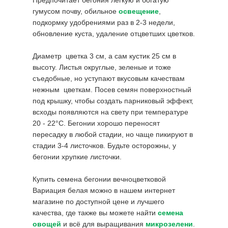
Предпочитает бегония легкую и богатую
гумусом почву, обильное
освещение
,
подкормку удобрениями раз в 2-3 недели,
обновление куста, удаление отцветших цветков.
Диаметр цветка 3 см, а сам кустик 25 см в
высоту. Листья округлые, зеленые и тоже
съедобные, но уступают вкусовым качествам
нежным цветкам. Посев семян поверхностный
под крышку, чтобы создать парниковый эффект,
всходы появляются на свету при температуре
20 - 22°C. Бегонии хорошо переносят
пересадку в любой стадии, но чаще пикируют в
стадии 3-4 листочков. Будьте осторожны, у
бегонии хрупкие листочки.
Купить семена бегонии вечноцветковой
Вариация белая можно в нашем интернет
магазине по доступной цене и лучшего
качества, где также вы можете найти
семена
овощей
и всё для выращивания
микрозелени
.