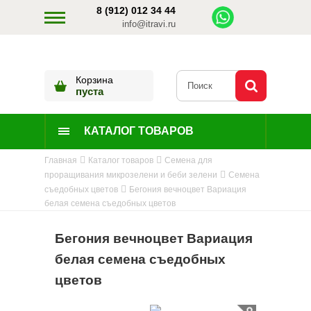
8 (912) 012 34 44
info@itravi.ru
Корзина
пуста
КАТАЛОГ ТОВАРОВ
Главная
Каталог товаров
Семена для
проращивания микрозелени и беби зелени
Семена
съедобных цветов
Бегония вечноцвет Вариация
белая семена съедобных цветов
Бегония вечноцвет Вариация
белая семена съедобных
цветов