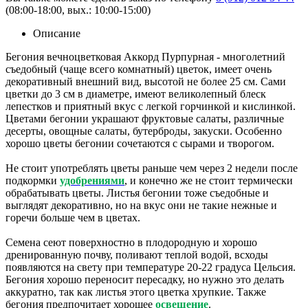
(08:00-18:00, вых.: 10:00-15:00)
Описание
Бегония вечноцветковая Аккорд Пурпурная - многолетний
съедобный (чаще всего комнатный) цветок, имеет очень
декоративный внешний вид, высотой не более 25 см. Сами
цветки до 3 см в диаметре, имеют великолепный блеск
лепестков и приятный вкус с легкой горчинкой и кислинкой.
Цветами бегонии украшают фруктовые салаты, различные
десерты, овощные салаты, бутерброды, закуски. Особенно
хорошо цветы бегонии сочетаются с сырами и творогом.
Не стоит употреблять цветы раньше чем через 2 недели после
подкормки
удобрениями
, и конечно же не стоит термически
обрабатывать цветы. Листья бегонии тоже съедобные и
выглядят декоративно, но на вкус они не такие нежные и
горечи больше чем в цветах.
Семена сеют поверхностно в плодородную и хорошо
дренированную почву, поливают теплой водой, всходы
появляются на свету при температуре 20-22 градуса Цельсия.
Бегония хорошо переносит пересадку, но нужно это делать
аккуратно, так как листья этого цветка хрупкие. Также
бегония предпочитает хорошее
освещение
.