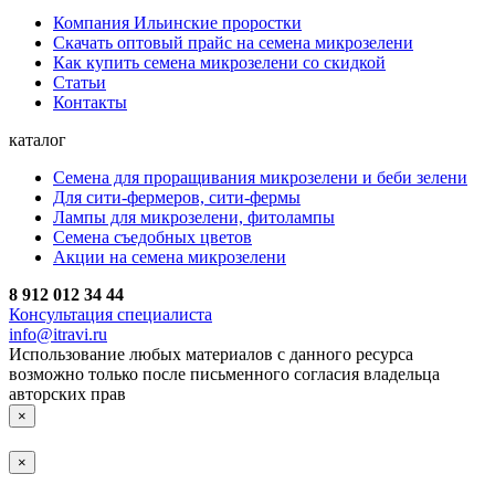
Компания Ильинские проростки
Скачать оптовый прайс на семена микрозелени
Как купить семена микрозелени со скидкой
Статьи
Контакты
каталог
Семена для проращивания микрозелени и беби зелени
Для сити-фермеров, сити-фермы
Лампы для микрозелени, фитолампы
Семена съедобных цветов
Акции на семена микрозелени
8 912 012 34 44
Консультация специалиста
info@itravi.ru
Использование любых материалов с данного ресурса
возможно только после письменного согласия владельца
авторских прав
×
×