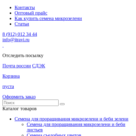
Контакты
Оптовый прайс
Как купить семена микрозелени
Статьи
8 (912) 012 34 44
info@itravi.ru
Отследить посылку
Почта россии
СДЭК
Корзина
пуста
Оформить заказ
Каталог товаров
Семена для проращивания микрозелени и беби зелени
Семена для проращивания микрозелени и беби
листьев
Семена съедобных цветов