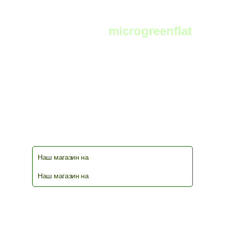
Telegram:
microgreenflat
чат фермеров и любителей выращивать
микрозелень в телеграм
Наш магазин на
Наш магазин на
© 2026