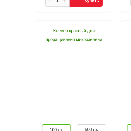
-
+
Купить
Клевер красный для
проращивания микрозелени
500 гр.
100 гр.