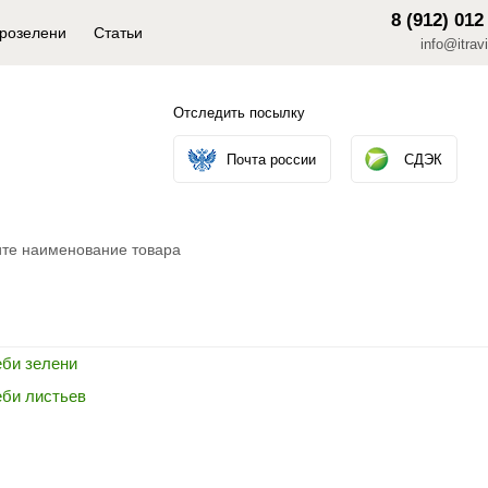
8 (912) 012
крозелени
Статьи
info@itravi
Отследить посылку
Почта россии
СДЭК
еби зелени
еби листьев