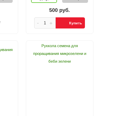
500 руб.
-
т
+
Купить
Руккола семена для
щивания
проращивания микрозелени и
беби зелени