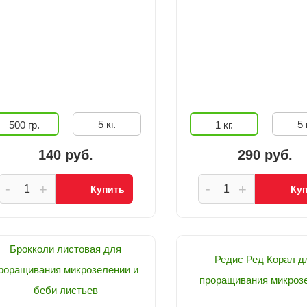
5 кг.
5 
500 гр.
1 кг.
140 руб.
290 руб.
-
-
+
+
Купить
Ку
Брокколи листовая для
Редис Ред Корал д
роращивания микрозелении и
проращивания микроз
беби листьев