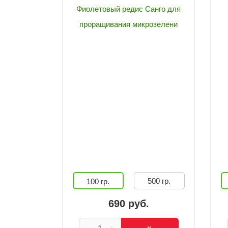
Фиолетовый редис Санго для
проращивания микрозелени
500 гр.
100 гр.
690 руб.