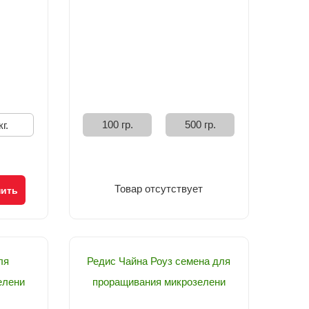
100 гр.
500 гр.
кг.
Товар отсутствует
пить
ля
Редис Чайна Роуз семена для
елени
проращивания микрозелени