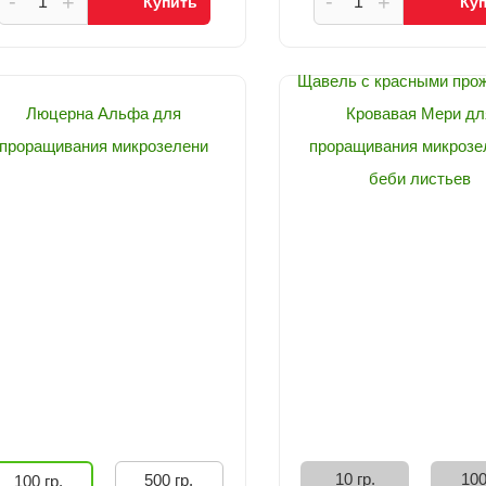
-
-
+
+
Купить
Ку
Щавель с красными про
Люцерна Альфа для
Кровавая Мери дл
проращивания микрозелени
проращивания микрозе
беби листьев
10 гр.
100
500 гр.
100 гр.