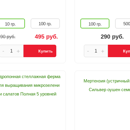
100 гр.
500
10 гр.
100 гр.
495 руб.
290 руб.
90 руб.
-
-
+
+
Купить
Ку
дропонная стеллажная ферма
Мертензия (устричный
ля выращивания микрозелени
Сильвер оушен сем
и салатов Полная 5 уровней