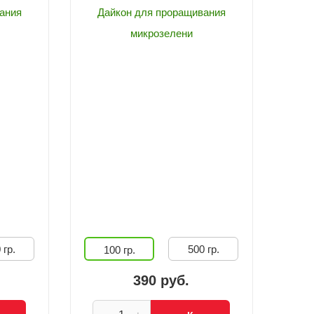
ания
Дайкон для проращивания
микрозелени
 гр.
500 гр.
100 гр.
390 руб.