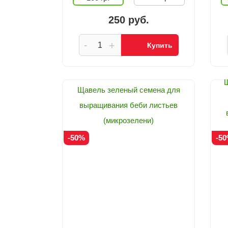
250 руб.
-
+
Купить
Щ
Щавель зеленый семена для
выращивания беби листьев
(микрозелени)
-50%
-5