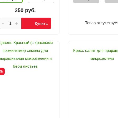
250 руб.
-
+
Товар отсутствуе
Купить
авель Красный (с красными
прожилками) семена для
Кресс салат для прора
выращивания микрозелени и
микрозелени
беби листьев
0%