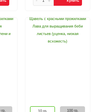
-
+
пить
Купить
жилками
Щавель с красными прожилками
я
Лава для выращивания беби
лени и
листьев (уценка, низкая
всхожесть)
 гр.
100 гр.
10 гр.