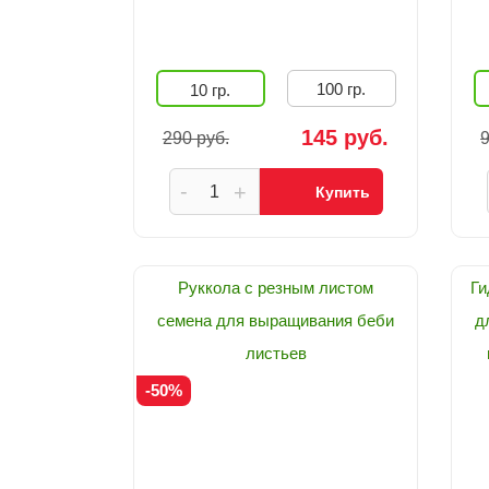
100 гр.
10 гр.
145 руб.
290 руб.
9
-
+
Купить
Руккола с резным листом
Ги
семена для выращивания беби
д
листьев
-50%