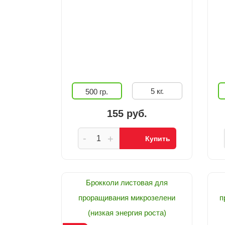
5 кг.
500 гр.
155 руб.
-
+
Купить
Брокколи листовая для
проращивания микрозелени
п
(низкая энергия роста)