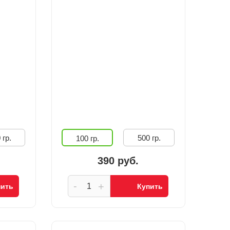
 гр.
500 гр.
100 гр.
390 руб.
-
+
пить
Купить