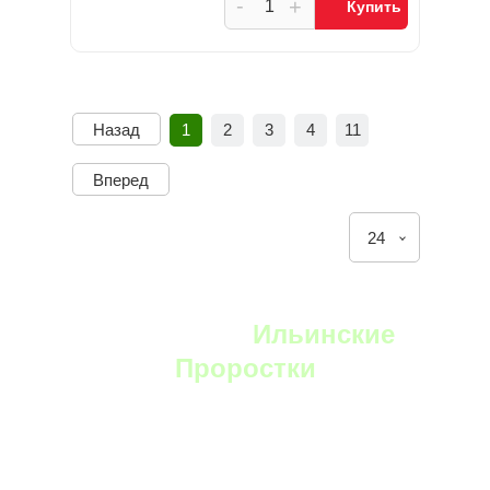
-
+
Купить
Назад
1
2
3
4
11
Вперед
24
YouTube:
Ильинские
Проростки