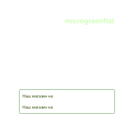
Telegram:
microgreenflat
чат фермеров и любителей выращивать
микрозелень в телеграм
Наш магазин на
Наш магазин на
© 2026