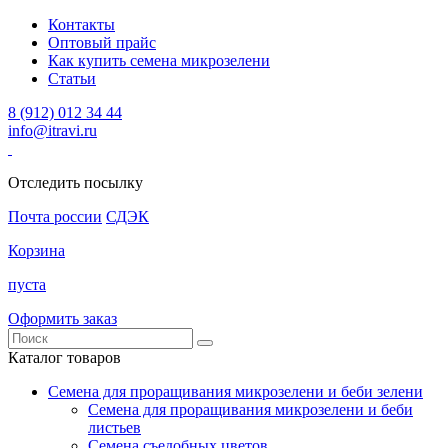
Контакты
Оптовый прайс
Как купить семена микрозелени
Статьи
8 (912) 012 34 44
info@itravi.ru
Отследить посылку
Почта россии
СДЭК
Корзина
пуста
Оформить заказ
Каталог товаров
Семена для проращивания микрозелени и беби зелени
Семена для проращивания микрозелени и беби
листьев
Семена съедобных цветов