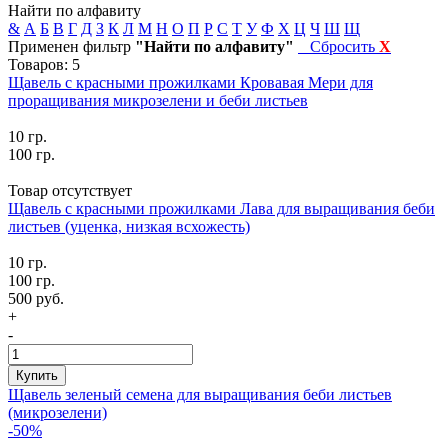
Найти по алфавиту
&
А
Б
В
Г
Д
З
К
Л
М
Н
О
П
Р
С
Т
У
Ф
Х
Ц
Ч
Ш
Щ
Применен фильтр
"Найти по алфавиту"
Сбросить
X
Товаров: 5
Щавель с красными прожилками Кровавая Мери для
проращивания микрозелени и беби листьев
10 гр.
100 гр.
Товар отсутствует
Щавель с красными прожилками Лава для выращивания беби
листьев (уценка, низкая всхожесть)
10 гр.
100 гр.
500 руб.
+
-
Купить
Щавель зеленый семена для выращивания беби листьев
(микрозелени)
-50%