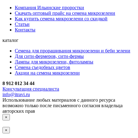
Компания Ильинские проростки
Скачать оптовый прайс на семена микрозелени
Как купить семена микрозелени со скидкой
Статьи
Контакты
каталог
Семена для проращивания микрозелени и беби зелени
Для сити-фермеров, сити-фермы
Лампы для микрозелени, фитолампы
Семена съедобных цветов
Акции на семена микрозелени
8 912 012 34 44
Консультация специалиста
info@itravi.ru
Использование любых материалов с данного ресурса
возможно только после письменного согласия владельца
авторских прав
×
×