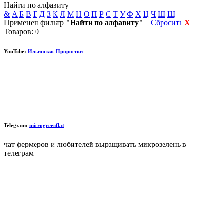
Найти по алфавиту
&
А
Б
В
Г
Д
З
К
Л
М
Н
О
П
Р
С
Т
У
Ф
Х
Ц
Ч
Ш
Щ
Применен фильтр
"Найти по алфавиту"
Сбросить
X
Товаров: 0
YouTube:
Ильинские Проростки
Telegram:
microgreenflat
чат фермеров и любителей выращивать микрозелень в
телеграм