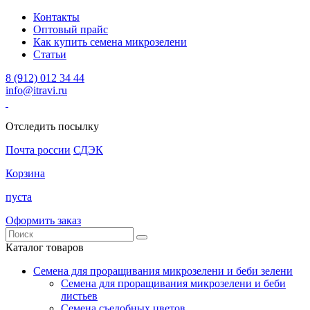
Контакты
Оптовый прайс
Как купить семена микрозелени
Статьи
8 (912) 012 34 44
info@itravi.ru
Отследить посылку
Почта россии
СДЭК
Корзина
пуста
Оформить заказ
Каталог товаров
Семена для проращивания микрозелени и беби зелени
Семена для проращивания микрозелени и беби
листьев
Семена съедобных цветов