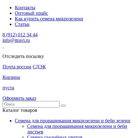
Контакты
Оптовый прайс
Как купить семена микрозелени
Статьи
8 (912) 012 34 44
info@itravi.ru
Отследить посылку
Почта россии
СДЭК
Корзина
пуста
Оформить заказ
Каталог товаров
Семена для проращивания микрозелени и беби зелени
Семена для проращивания микрозелени и беби
листьев
Семена съедобных цветов