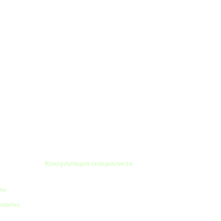
8 912 012 34 44
Консультация специалиста
мы
info@itravi.ru
олампы
Использование любых материалов с данного