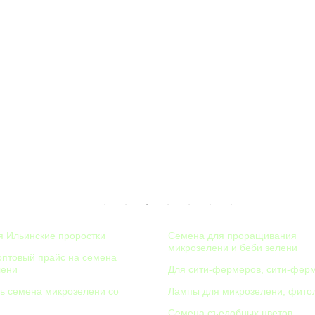
НИЯ
КАТАЛОГ
 Ильинские проростки
Семена для проращивания
микрозелени и беби зелени
оптовый прайс на семена
лени
Для сити-фермеров, сити-фер
ть семена микрозелени со
Лампы для микрозелени, фит
Семена съедобных цветов