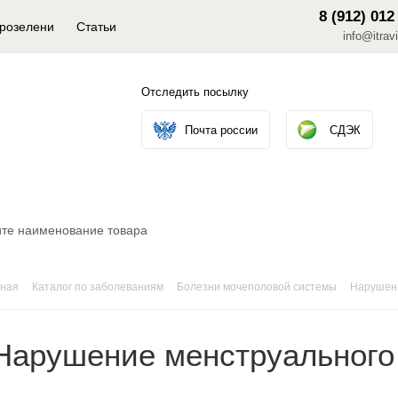
8 (912) 012
крозелени
Статьи
info@itravi
Отследить посылку
Почта россии
СДЭК
вная
Каталог по заболеваниям
Болезни мочеполовой системы
Нарушени
Нарушение менструального