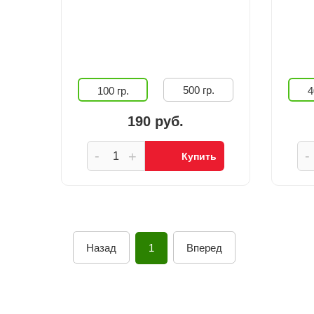
500 гр.
100 гр.
4
190 руб.
-
-
+
Купить
Назад
1
Вперед