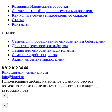
Компания Ильинские проростки
Скачать оптовый прайс на семена микрозелени
Как купить семена микрозелени со скидкой
Статьи
Контакты
каталог
Семена для проращивания микрозелени и беби зелени
Для сити-фермеров, сити-фермы
Лампы для микрозелени, фитолампы
Семена съедобных цветов
Акции на семена микрозелени
8 912 012 34 44
Консультация специалиста
info@itravi.ru
Использование любых материалов с данного ресурса
возможно только после письменного согласия владельца
авторских прав
×
×