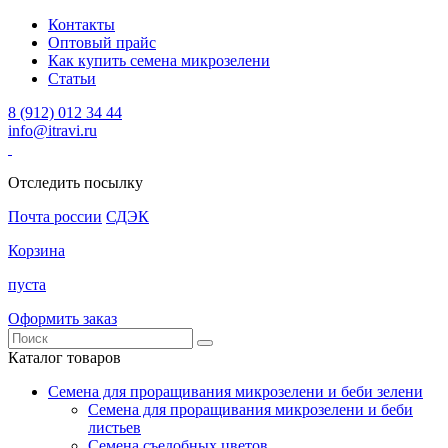
Контакты
Оптовый прайс
Как купить семена микрозелени
Статьи
8 (912) 012 34 44
info@itravi.ru
Отследить посылку
Почта россии
СДЭК
Корзина
пуста
Оформить заказ
Каталог товаров
Семена для проращивания микрозелени и беби зелени
Семена для проращивания микрозелени и беби
листьев
Семена съедобных цветов