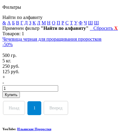
Фильтры
Найти по алфавиту
&
А
Б
В
Г
Д
З
К
Л
М
Н
О
П
Р
С
Т
У
Ф
Ч
Ш
Щ
Применен фильтр
"Найти по алфавиту"
Сбросить
X
Товаров: 1
Чечевица черная для проращивания проростков
-50%
500 гр.
5 кг.
250 руб.
125 руб.
+
-
Купить
Назад
1
Вперед
YouTube:
Ильинские Проростки