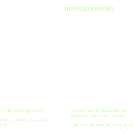
Telegram:
microgreenflat
чат фермеров и любителей выращивать микрозелень в телеграм
НИЯ
КАТАЛОГ
 Ильинские проростки
Семена для проращивания
микрозелени и беби зелени
оптовый прайс на семена
лени
Для сити-фермеров, сити-фер