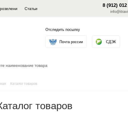
8 (912) 012
крозелени
Статьи
info@itravi
Отследить посылку
Почта россии
СДЭК
вная
Каталог товаров
Каталог товаров