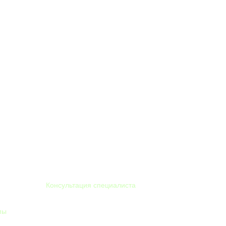
8 912 012 34 44
Консультация специалиста
мы
info@itravi.ru