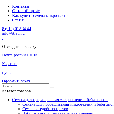
Контакты
Оптовый прайс
Как купить семена микрозелени
Статьи
8 (912) 012 34 44
info@itravi.ru
Отследить посылку
Почта россии
СДЭК
Корзина
пуста
Оформить заказ
Каталог товаров
Семена для проращивания микрозелени и беби зелени
Семена для проращивания микрозелени и беби лист
Семена съедобных цветов
Наборы для проращивания микрозелени