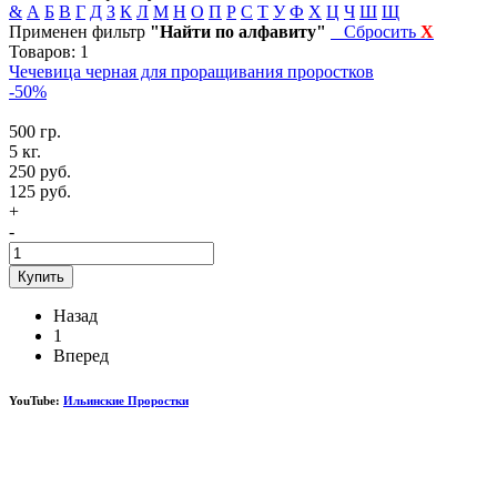
&
А
Б
В
Г
Д
З
К
Л
М
Н
О
П
Р
С
Т
У
Ф
Х
Ц
Ч
Ш
Щ
Применен фильтр
"Найти по алфавиту"
Сбросить
X
Товаров: 1
Чечевица черная для проращивания проростков
-50%
500 гр.
5 кг.
250 руб.
125 руб.
+
-
Купить
Назад
1
Вперед
YouTube:
Ильинские Проростки