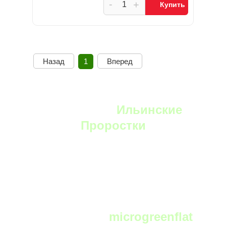
-
+
Купить
Назад
1
Вперед
YouTube:
Ильинские
Проростки
Telegram:
microgreenflat