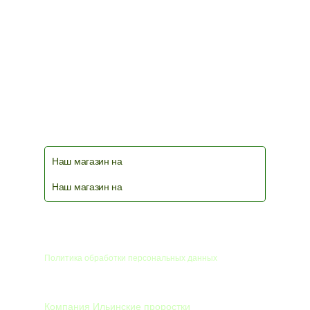
чат фермеров и любителей выращивать
микрозелень в телеграм
Наш магазин на
Наш магазин на
© 2026
Политика обработки персональных данных
КОМПАНИЯ
Компания Ильинские проростки