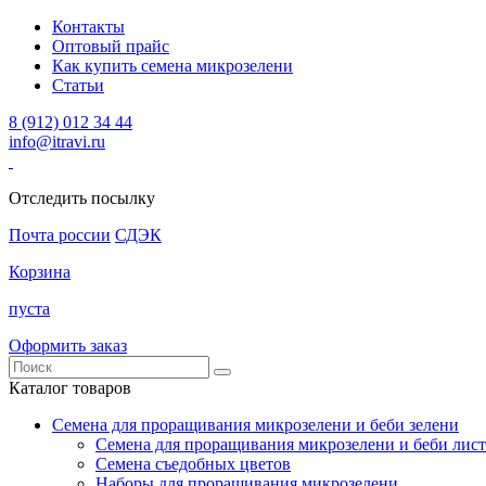
Контакты
Оптовый прайс
Как купить семена микрозелени
Статьи
8 (912) 012 34 44
info@itravi.ru
Отследить посылку
Почта россии
СДЭК
Корзина
пуста
Оформить заказ
Каталог товаров
Семена для проращивания микрозелени и беби зелени
Семена для проращивания микрозелени и беби лист
Семена съедобных цветов
Наборы для проращивания микрозелени