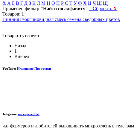
&
А
Б
В
Г
Д
З
К
Л
М
Н
О
П
Р
С
Т
У
Ф
Х
Ц
Ч
Ш
Щ
Применен фильтр
"Найти по алфавиту"
Сбросить
X
Товаров: 1
Цинния Георгиновидная смесь семена съедобных цветов
Товар отсутствует
Назад
1
Вперед
YouTube:
Ильинские Проростки
Telegram:
microgreenflat
чат фермеров и любителей выращивать микрозелень в телеграм