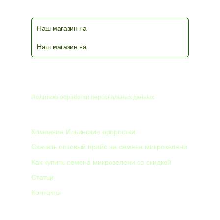
Наш магазин на
Наш магазин на
© 2026
Политика обработки персональных данных
КОМПАНИЯ
Компания Ильинские проростки
Скачать оптовый прайс на семена микрозелени
Как купить семена микрозелени со скидкой
Статьи
Контакты
8 912 012 34 44