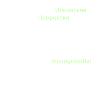
YouTube:
Ильинские
Проростки
Telegram:
microgreenflat
чат фермеров и любителей выращивать
микрозелень в телеграм