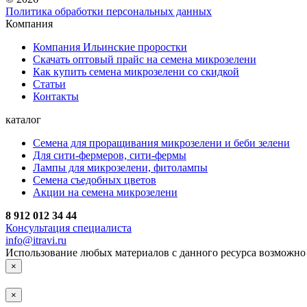
Политика обработки персональных данных
Компания
Компания Ильинские проростки
Скачать оптовый прайс на семена микрозелени
Как купить семена микрозелени со скидкой
Статьи
Контакты
каталог
Семена для проращивания микрозелени и беби зелени
Для сити-фермеров, сити-фермы
Лампы для микрозелени, фитолампы
Семена съедобных цветов
Акции на семена микрозелени
8 912 012 34 44
Консультация специалиста
info@itravi.ru
Использование любых материалов с данного ресурса возможно 
×
×