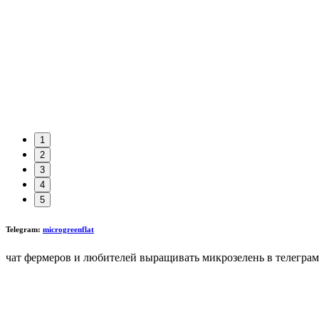
1
2
3
4
5
Telegram:
microgreenflat
чат фермеров и любителей выращивать микрозелень в телеграм