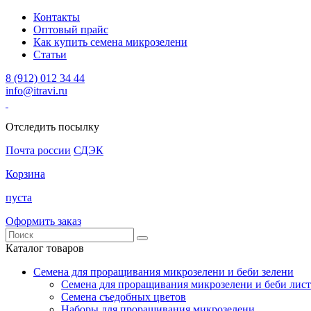
Контакты
Оптовый прайс
Как купить семена микрозелени
Статьи
8 (912) 012 34 44
info@itravi.ru
Отследить посылку
Почта россии
СДЭК
Корзина
пуста
Оформить заказ
Каталог товаров
Семена для проращивания микрозелени и беби зелени
Семена для проращивания микрозелени и беби лист
Семена съедобных цветов
Наборы для проращивания микрозелени