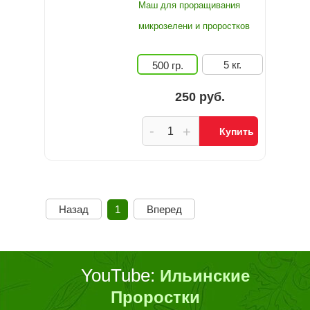
Маш для проращивания
микрозелени и проростков
5 кг.
500 гр.
250 руб.
-
+
Купить
Назад
1
Вперед
YouTube:
Ильинские
Проростки