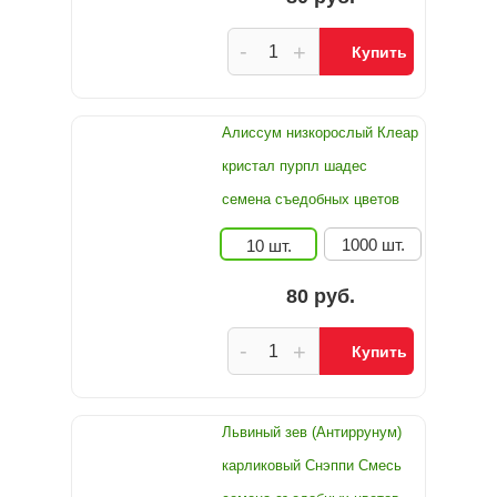
-
+
Купить
Алиссум низкорослый Клеар
кристал пурпл шадес
семена съедобных цветов
1000 шт.
10 шт.
80 руб.
-
+
Купить
Львиный зев (Антиррунум)
карликовый Снэппи Смесь