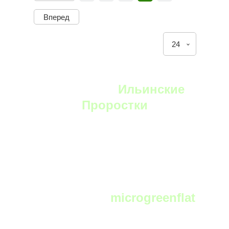
Вперед
24
YouTube:
Ильинские
Проростки
Telegram:
microgreenflat
чат фермеров и любителей выращивать
микрозелень в телеграм