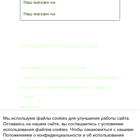
Наш магазин на
Наш магазин на
© 2026
Политика обработки персональных данных
КОМПАНИЯ
Компания Ильинские проростки
Скачать оптовый прайс на семена микрозелени
Как купить семена микрозелени со скидкой
Статьи
Контакты
Мы используем файлы cookies для улучшения работы сайта.
8 912 012 34 44
Оставаясь на нашем сайте, вы соглашаетесь с условиями
Консультация специалиста
использования файлов cookies.
Чтобы ознакомиться с нашими
Положениями о конфиденциальности и об использовании