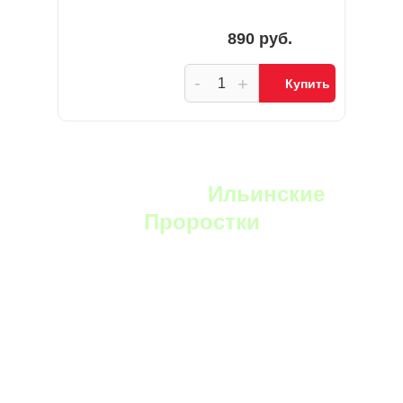
890 руб.
-
+
Купить
YouTube:
Ильинские
Проростки