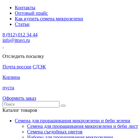
Контакты
Оптовый прайс
Как купить семена микрозелени
Статьи
8 (912) 012 34 44
info@itravi.ru
Отследить посылку
Почта россии
СДЭК
Корзина
пуста
Оформить заказ
Каталог товаров
Семена для проращивания микрозелени и беби зелени
Семена для проращивания микрозелени и беби лист
Семена съедобных цветов
Наборы для проращивания микрозелени