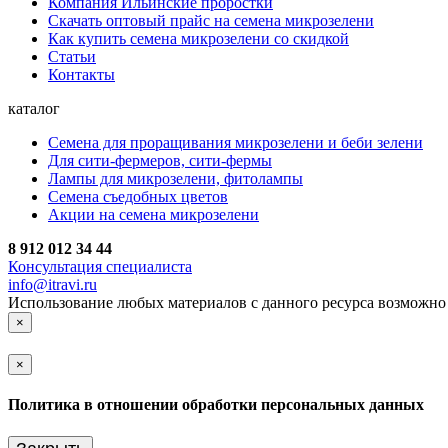
Компания Ильинские проростки
Скачать оптовый прайс на семена микрозелени
Как купить семена микрозелени со скидкой
Статьи
Контакты
каталог
Семена для проращивания микрозелени и беби зелени
Для сити-фермеров, сити-фермы
Лампы для микрозелени, фитолампы
Семена съедобных цветов
Акции на семена микрозелени
8 912 012 34 44
Консультация специалиста
info@itravi.ru
Использование любых материалов с данного ресурса возможно 
×
×
Политика в отношении обработки персональных данных