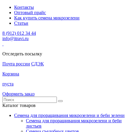
Контакты
Оптовый прайс
Как купить семена микрозелени
Статьи
8 (912) 012 34 44
info@itravi.ru
Отследить посылку
Почта россии
СДЭК
Корзина
пуста
Оформить заказ
Каталог товаров
Семена для проращивания микрозелени и беби зелени
Семена для проращивания микрозелени и беби
листьев
Семена съедобных цветов