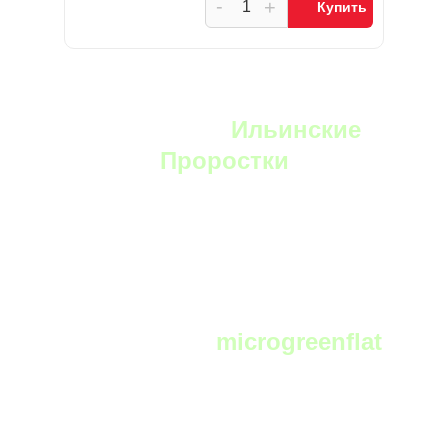
-
+
Купить
YouTube:
Ильинские
Проростки
Telegram:
microgreenflat
чат фермеров и любителей выращивать
микрозелень в телеграм