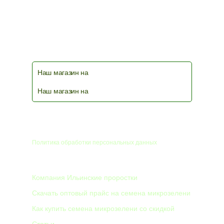
Наш магазин на
Наш магазин на
© 2026
Политика обработки персональных данных
КОМПАНИЯ
Компания Ильинские проростки
Скачать оптовый прайс на семена микрозелени
Как купить семена микрозелени со скидкой